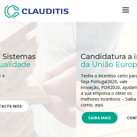
Togg
navi
Candidatura a incentivos
da União Europeia
Tenha o incentivo certo para si.
Seja Portugal2020, vale
inovação, PDR2020, ajudamos
a sua empresa o obter os
melhores incentivos – Saiba
como, aqui.
SAIBA MAIS
CONTACTE-NOS