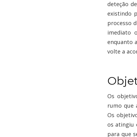
deteção de
existindo 
processo d
imediato 
enquanto a
volte a aco
Objet
Os objetiv
rumo que a
Os objetiv
os atingiu
para que s