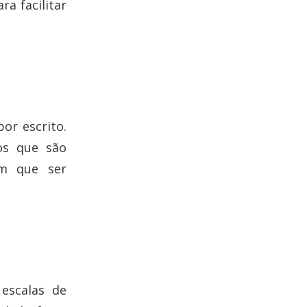
a facilitar
or escrito.
os que são
em que ser
escalas de