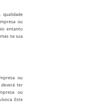
 qualidade
empresa ou
 No entanto
emas na sua
empresa ou
 deverá ter
mpresa ou
uívoca. Este