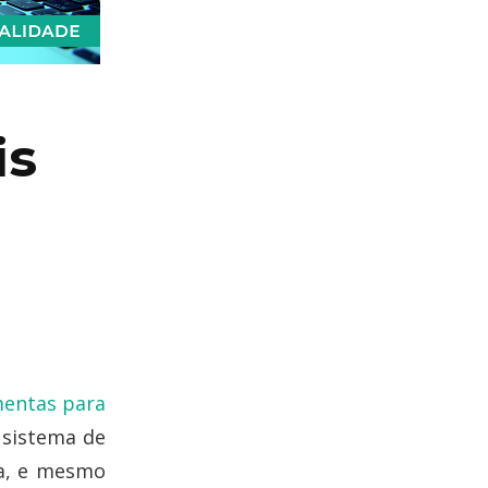
is
mentas para
 sistema de
sa, e mesmo