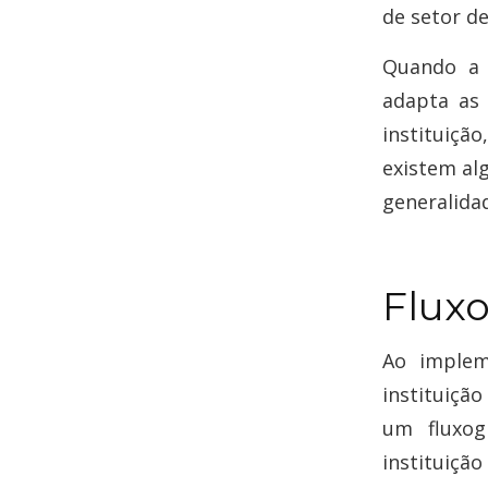
de setor de
Quando a 
adapta as
instituição
existem al
generalida
Flux
Ao implem
instituiçã
um fluxo
instituição