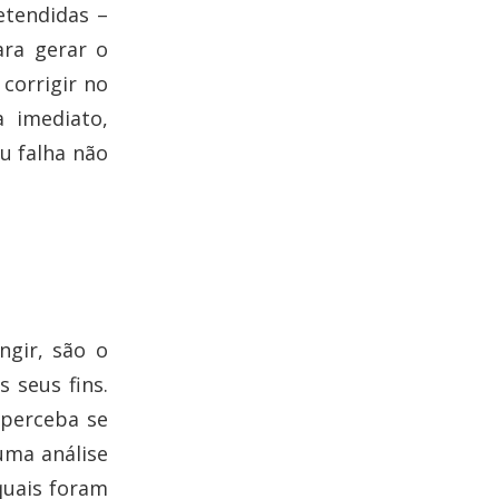
etendidas –
ara gerar o
corrigir no
 imediato,
u falha não
ngir, são o
 seus fins.
 perceba se
uma análise
quais foram