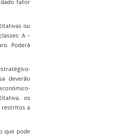
 dado fator
itativas ou
classes: A –
aro. Poderá
stratégico-
sa deverão
económico-
itativa, os
restritos a
co que pode