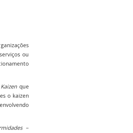
ganizações
serviços ou
cionamento
o
Kaizen
que
es o kaizen
 envolvendo
rmidades
–