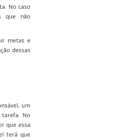
ta. No caso
os que não
nir metas e
ção dessas
onsável, um
 tarefa. No
or que essa
el terá que