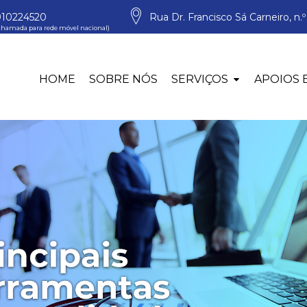
910224520
Rua Dr. Francisco Sá Carneiro, n.
chamada para rede móvel nacional)
HOME
SOBRE NÓS
SERVIÇOS
APOIOS 