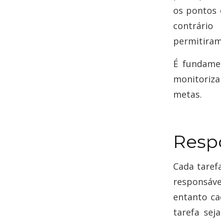
os pontos 
contrário
permitiram
É fundamen
monitoriz
metas.
Resp
Cada taref
responsáve
entanto ca
tarefa sej