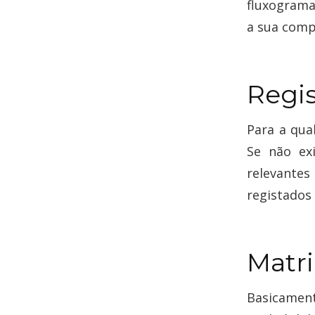
fluxograma
a sua comp
Regi
Para a qua
Se não ex
relevante
registados
Matri
Basicamen