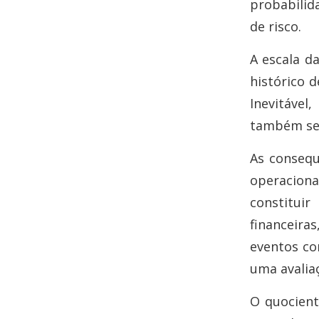
probabilid
de risco.
A escala d
histórico d
Inevitável
também ser
As consequ
operacion
constitui
financeira
eventos co
uma avalia
O quocient