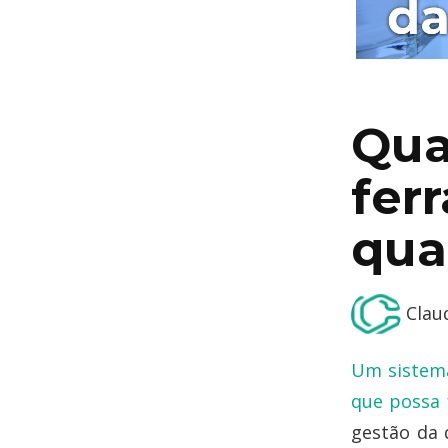
​Qua
fer
qua
Claud
Um sistema
que possa 
gestão da 